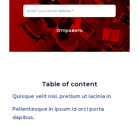
Отправить
Table of content
Quisque velit nisi, pretium ut lacinia in
Pellentesque in ipsum id orci porta
dapibus.