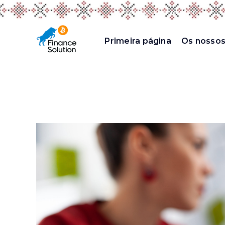
Call Us Today! 1.555.555.555
|
info@yourdomain.com
Primeira página
Os nossos